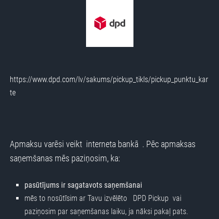
https://www.dpd.com/lv/sakums/pickup_tikls/pickup_punktu_kar
te
Apmaksu varēsi veikt interneta bankā . Pēc apmaksas
saņemšanas mēs paziņosim, ka:
pasūtījums ir sagatavots saņemšanai
mēs to nosūtīsim ar Tavu izvēlēto
DPD Pickup vai
paziņosim par saņemšanas laiku, ja nāksi pakaļ pats.