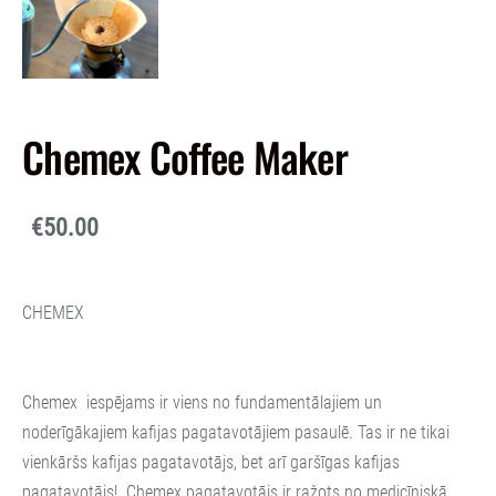
Chemex Coffee Maker
€50.00
CHEMEX
Chemex iespējams ir viens no fundamentālajiem un
noderīgākajiem kafijas pagatavotājiem pasaulē. Tas ir ne tikai
vienkāršs kafijas pagatavotājs, bet arī garšīgas kafijas
pagatavotājs! Chemex pagatavotājs ir ražots no medicīniskā