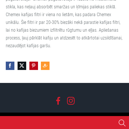
stikla, kas neļauj absorbēt smaržas un ķīmijas paliekas stiklā.
Chemex kafijas filtri ir viena no lietām, kas padara Chemex
unikālu. Šie filtri ir par 20-30% biezāki nekā parastie kafijas filtri,
lai no kafijas biezumiem izfiltrētu rūgtumu un eļļas. Apliešanas
process, ļauj pārklāt kafiju un atdzesēt to atkārtotai uzsildīšanai,
nezaudējot kafijas garšu.