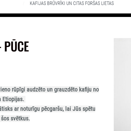
KAFIJAS BRŪVRĪKI UN CITAS FORŠAS LIETAS
- PŪCE
eno rūpīgi audzēto un grauzdēto kafiju no
 Etiopijas.
tisks ar noturīgu pēcgaršu, lai Jūs spētu
 šos svētkus.