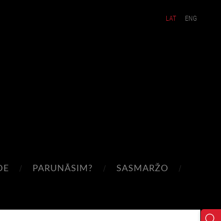
LAT
ENG
DE
PARUNĀSIM?
SASMARŽO