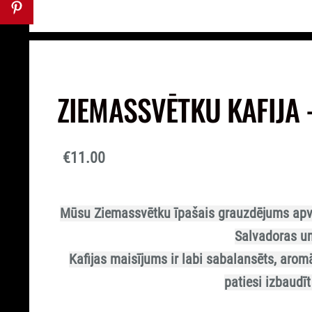
ZIEMASSVĒTKU KAFIJA 
€11.00
Mūsu Ziemassvētku īpašais grauzdējums apvi
Salvadoras un
Kafijas maisījums ir labi sabalansēts, aromā
patiesi izbaudīt